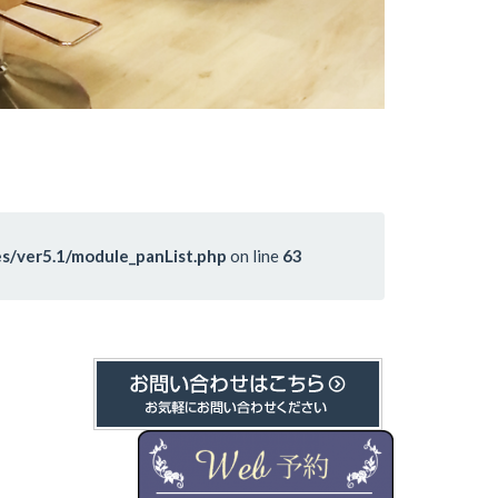
s/ver5.1/module_panList.php
on line
63