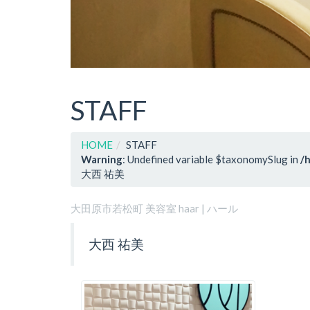
STAFF
HOME
STAFF
Warning
: Undefined variable $taxonomySlug in
/
大西 祐美
大田原市若松町 美容室 haar | ハール
大西 祐美