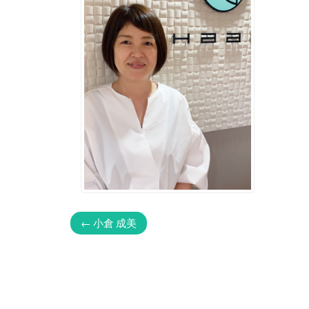
←
小倉 成美