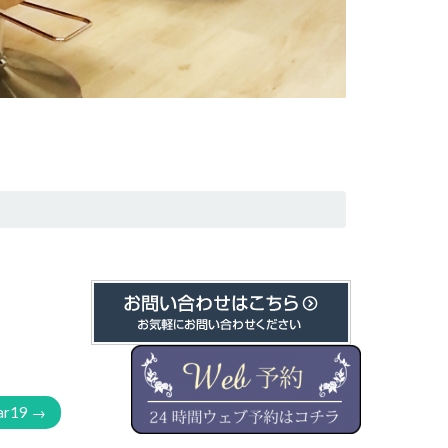
ar19
→