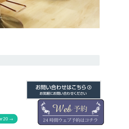
ar20
→