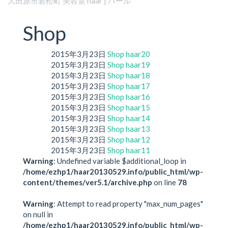
大田原市若松町 美容室 haar | ハール
Shop
2015年3月23日
Shop
haar20
2015年3月23日
Shop
haar19
2015年3月23日
Shop
haar18
2015年3月23日
Shop
haar17
2015年3月23日
Shop
haar16
2015年3月23日
Shop
haar15
2015年3月23日
Shop
haar14
2015年3月23日
Shop
haar13
2015年3月23日
Shop
haar12
2015年3月23日
Shop
haar11
Warning
: Undefined variable $additional_loop in
/home/ezhp1/haar20130529.info/public_html/wp-
content/themes/ver5.1/archive.php
on line
78
Warning
: Attempt to read property "max_num_pages"
on null in
/home/ezhp1/haar20130529.info/public_html/wp-